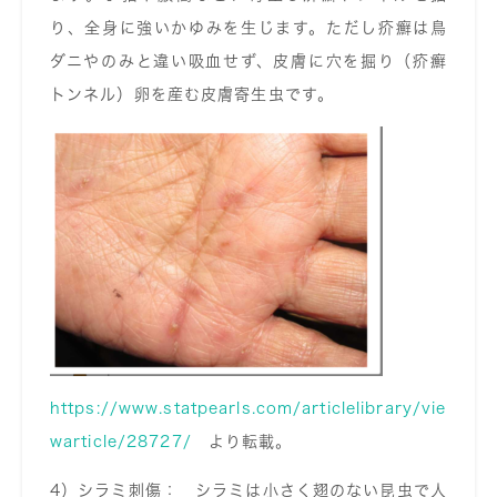
り、全身に強いかゆみを生じます。ただし疥癬は鳥
ダニやのみと違い吸血せず、皮膚に穴を掘り（疥癬
トンネル）卵を産む皮膚寄生虫です。
https://www.statpearls.com/articlelibrary/vie
warticle/28727/
より転載。
4）シラミ刺傷： シラミは小さく翅のない昆虫で人