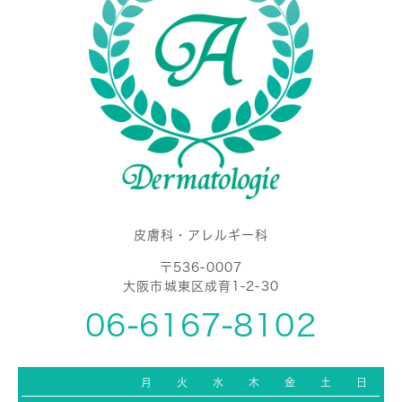
皮膚科・アレルギー科
〒536-0007
大阪市城東区成育1-2-30
06-6167-8102
月
火
水
木
金
土
日