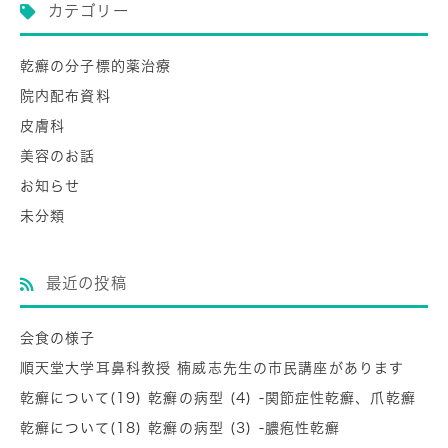
カテゴリー
乾癬の分子標的薬治療
院内配布資料
皮膚科
美容のお話
お知らせ
未分類
最近の投稿
会食の様子
順天堂大学耳鼻科教授 楠威志先生の市民講座があります
乾癬について(19) 乾癬の病型 (4) -関節症性乾癬、爪乾癬
乾癬について(18) 乾癬の病型 (3) -膿疱性乾癬