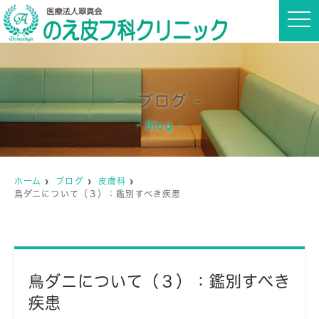
t
o
g
g
l
e
n
a
ブログ
v
i
g
Blog
a
t
i
o
n
ホーム
ブログ
皮膚科
鳥ダニについて（３）：鑑別すべき疾患
鳥ダニについて（３）：鑑別すべき
疾患