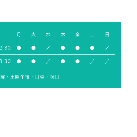
月
火
水
木
金
土
日
2:30
●
●
／
●
●
●
／
8:30
●
●
／
●
●
／
／
水曜・土曜午後・日曜・祝日