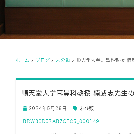
ホーム
ブログ
未分類
順天堂大学耳鼻科教授 楠
順天堂大学耳鼻科教授 楠威志先生
2024年5月28日
未分類
BRW38D57AB7CFC5_000149