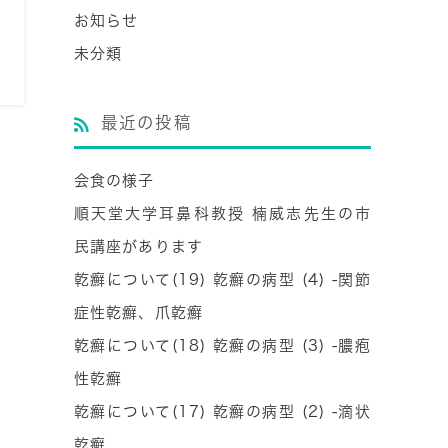
お知らせ
未分類
最近の投稿
会食の様子
順天堂大学耳鼻科教授 楠威志先生の市
民講座があります
乾癬について(19) 乾癬の病型 (4) -関節
症性乾癬、爪乾癬
乾癬について(18) 乾癬の病型 (3) -膿疱
性乾癬
乾癬について(17) 乾癬の病型 (2) -滴状
乾癬